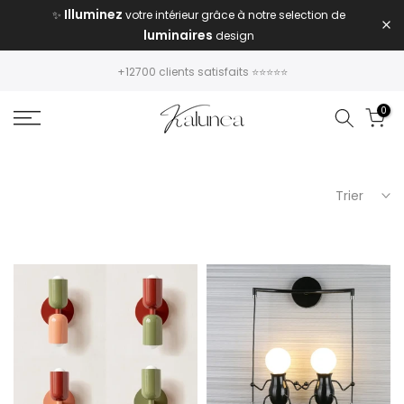
-20% sur TOUT + Livraison offerte
Offre Exclusive ☀️
dès
Passer
59€ d'achats
au
texte
Livraison gratuite dès 59€ d'achats ✔️
0
Trier