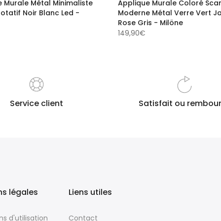
 Murale Métal Minimaliste
Applique Murale Coloré Sca
otatif Noir Blanc Led -
Moderne Métal Verre Vert J
Rose Gris - Milöne
149,90€
Service client
Satisfait ou rembou
Du lundi au samedi
Valable pendant 14 jour
s légales
Liens utiles
s d'utilisation
Contact