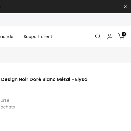
n
0
mmande
Support client
Design Noir Doré Blanc Métal - Elysa
oursé
d'achats