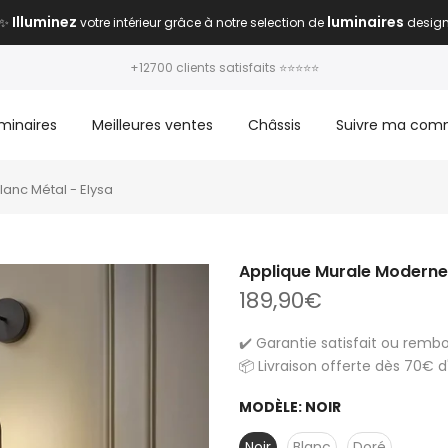
Illuminez
luminaires
✨
votre intérieur grâce à notre selection de
desig
+12700 clients satisfaits ⭐⭐⭐⭐⭐
minaires
Meilleures ventes
Châssis
Suivre ma co
anc Métal - Elysa
Applique Murale Moderne 
189,90€
✔️ Garantie satisfait ou remb
📦 Livraison offerte dès 70€ 
MODÈLE:
NOIR
Noir
Blanc
Doré