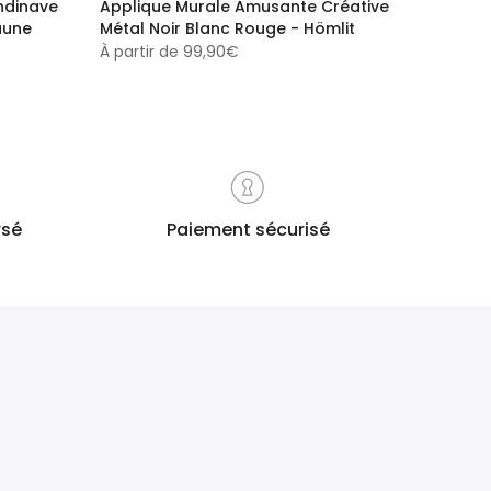
ndinave
Applique Murale Amusante Créative
aune
Métal Noir Blanc Rouge - Hömlit
À partir de
99,90€
rsé
Paiement sécurisé
s
Mastercard / Visa / Paypal