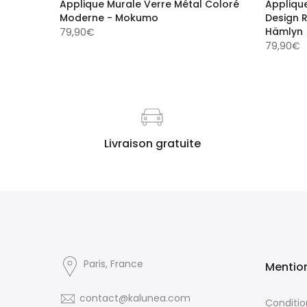
hambre
Applique Murale Verre Métal Coloré
Applique
atif -
Moderne - Mokumo
Design R
Hämlyn
79,90€
79,90€
Livraison gratuite
Notre manière de dire Merci
Paris, France
Mention
contact@kalunea.com
Condition